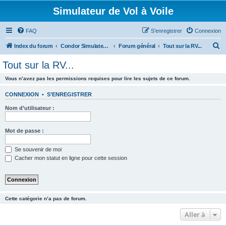
Simulateur de Vol à Voile
FAQ
S’enregistrer
Connexion
R
Index du forum
Condor Simulateur de Vol à Voile
Forum général
Tout sur la RV...
e
Tout sur la RV...
c
Vous n’avez pas les permissions requises pour lire les sujets de ce forum.
h
e
CONNEXION
•
S’ENREGISTRER
r
Nom d’utilisateur :
c
h
Mot de passe :
e
Se souvenir de moi
r
Cacher mon statut en ligne pour cette session
Cette catégorie n’a pas de forum.
Aller à