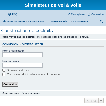
Simulateur de Vol à Voile
FAQ
S’enregistrer
Connexion
R
Index du forum
Condor Simulateur de Vol à Voile
Matériel et Périphériques
Construction de cockpits
e
Construction de cockpits
c
Vous n’avez pas les permissions requises pour lire les sujets de ce forum.
h
e
CONNEXION
•
S’ENREGISTRER
r
Nom d’utilisateur :
c
h
Mot de passe :
e
Se souvenir de moi
r
Cacher mon statut en ligne pour cette session
Cette catégorie n’a pas de forum.
Aller à