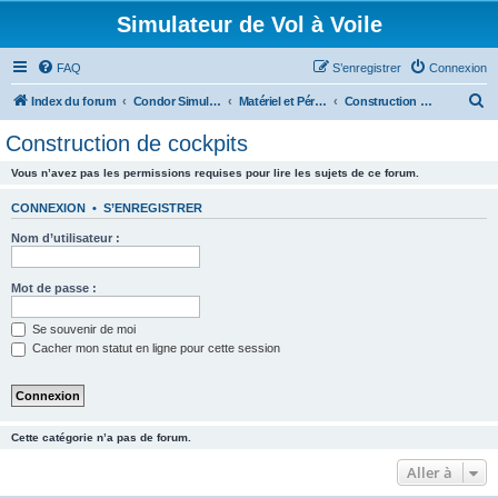
Simulateur de Vol à Voile
FAQ
S’enregistrer
Connexion
R
Index du forum
Condor Simulateur de Vol à Voile
Matériel et Périphériques
Construction de cockpits
e
Construction de cockpits
c
Vous n’avez pas les permissions requises pour lire les sujets de ce forum.
h
e
CONNEXION
•
S’ENREGISTRER
r
Nom d’utilisateur :
c
h
Mot de passe :
e
Se souvenir de moi
r
Cacher mon statut en ligne pour cette session
Cette catégorie n’a pas de forum.
Aller à