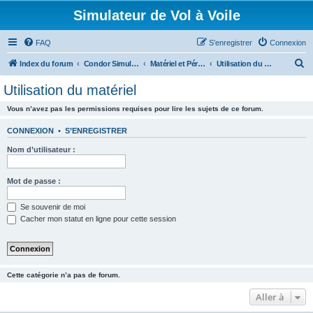
Simulateur de Vol à Voile
FAQ
S’enregistrer
Connexion
R
Index du forum
Condor Simulateur de Vol à Voile
Matériel et Périphériques
Utilisation du matériel
e
Utilisation du matériel
c
Vous n’avez pas les permissions requises pour lire les sujets de ce forum.
h
e
CONNEXION
•
S’ENREGISTRER
r
Nom d’utilisateur :
c
h
Mot de passe :
e
Se souvenir de moi
r
Cacher mon statut en ligne pour cette session
Cette catégorie n’a pas de forum.
Aller à