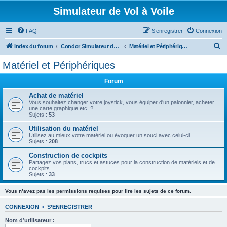
Simulateur de Vol à Voile
FAQ
S’enregistrer
Connexion
R
Index du forum
Condor Simulateur de Vol à Voile
Matériel et Périphériques
e
Matériel et Périphériques
c
Forum
h
e
Achat de matériel
Vous souhaitez changer votre joystick, vous équiper d'un palonnier, acheter
r
une carte graphique etc. ?
Sujets :
53
c
Utilisation du matériel
h
Utilisez au mieux votre matériel ou évoquer un souci avec celui-ci
Sujets :
208
e
Construction de cockpits
r
Partagez vos plans, trucs et astuces pour la construction de matériels et de
cockpits
Sujets :
33
Vous n’avez pas les permissions requises pour lire les sujets de ce forum.
CONNEXION
•
S’ENREGISTRER
Nom d’utilisateur :