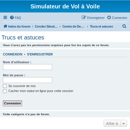
Simulateur de Vol à Voile
FAQ
S’enregistrer
Connexion
R
Index du forum
Condor Simulateur de Vol à Voile
Centre de Documentation
Trucs et astuces
e
Trucs et astuces
c
Vous n’avez pas les permissions requises pour lire les sujets de ce forum.
h
e
CONNEXION
•
S’ENREGISTRER
r
Nom d’utilisateur :
c
h
Mot de passe :
e
Se souvenir de moi
r
Cacher mon statut en ligne pour cette session
Cette catégorie n’a pas de forum.
Aller à