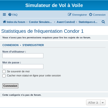
Simulateur de Vol à Voile
FAQ
S’enregistrer
Connexion
R
Index du forum
Condor Simulateur de Vol à Voile
Avant Condor2
Statistiques de fréquentation Condor 1
e
Statistiques de fréquentation Condor 1
c
Vous n’avez pas les permissions requises pour lire les sujets de ce forum.
h
e
CONNEXION
•
S’ENREGISTRER
r
Nom d’utilisateur :
c
h
Mot de passe :
e
Se souvenir de moi
r
Cacher mon statut en ligne pour cette session
Cette catégorie n’a pas de forum.
Aller à