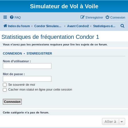
Simulateur de Vol à Voile
FAQ
S’enregistrer
Connexion
R
Index du forum
Condor Simulateur de Vol à Voile
Avant Condor2
Statistiques de fréquentation Condor 1
e
Statistiques de fréquentation Condor 1
c
Vous n’avez pas les permissions requises pour lire les sujets de ce forum.
h
e
CONNEXION
•
S’ENREGISTRER
r
Nom d’utilisateur :
c
h
Mot de passe :
e
Se souvenir de moi
r
Cacher mon statut en ligne pour cette session
Cette catégorie n’a pas de forum.
Aller à