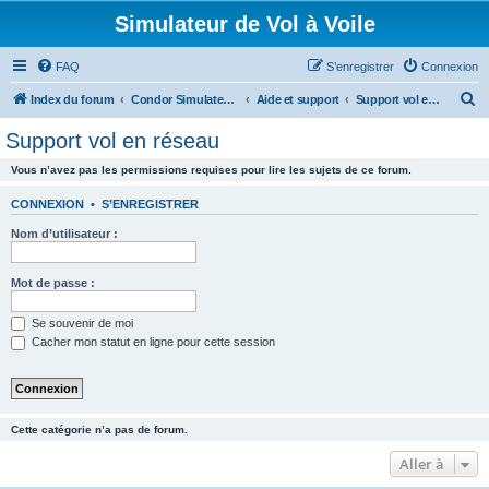
Simulateur de Vol à Voile
FAQ
S’enregistrer
Connexion
R
Index du forum
Condor Simulateur de Vol à Voile
Aide et support
Support vol en réseau
e
Support vol en réseau
c
Vous n’avez pas les permissions requises pour lire les sujets de ce forum.
h
e
CONNEXION
•
S’ENREGISTRER
r
Nom d’utilisateur :
c
h
Mot de passe :
e
Se souvenir de moi
r
Cacher mon statut en ligne pour cette session
Cette catégorie n’a pas de forum.
Aller à