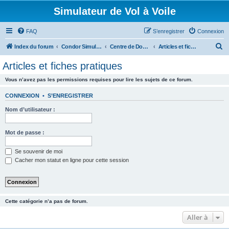
Simulateur de Vol à Voile
FAQ
S’enregistrer
Connexion
R
Index du forum
Condor Simulateur de Vol à Voile
Centre de Documentation
Articles et fiches pratiques
e
Articles et fiches pratiques
c
Vous n’avez pas les permissions requises pour lire les sujets de ce forum.
h
e
CONNEXION
•
S’ENREGISTRER
r
Nom d’utilisateur :
c
h
Mot de passe :
e
Se souvenir de moi
r
Cacher mon statut en ligne pour cette session
Cette catégorie n’a pas de forum.
Aller à