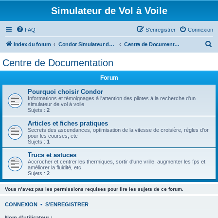
Simulateur de Vol à Voile
FAQ
S’enregistrer
Connexion
R
Index du forum
Condor Simulateur de Vol à Voile
Centre de Documentation
e
Centre de Documentation
c
Forum
h
e
Pourquoi choisir Condor
Informations et témoignages à l'attention des pilotes à la recherche d'un
r
simulateur de vol à voile
Sujets :
2
c
Articles et fiches pratiques
h
Secrets des ascendances, optimisation de la vitesse de croisière, règles d'or
pour les courses, etc
e
Sujets :
1
r
Trucs et astuces
Accrocher et centrer les thermiques, sortir d'une vrille, augmenter les fps et
améliorer la fluidité, etc.
Sujets :
2
Vous n’avez pas les permissions requises pour lire les sujets de ce forum.
CONNEXION
•
S’ENREGISTRER
Nom d’utilisateur :