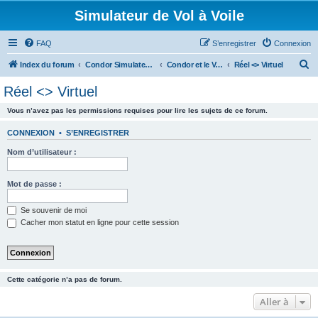
Simulateur de Vol à Voile
FAQ
S’enregistrer
Connexion
R
Index du forum
Condor Simulateur de Vol à Voile
Condor et le Vol Réel
Réel <> Virtuel
e
Réel <> Virtuel
c
Vous n’avez pas les permissions requises pour lire les sujets de ce forum.
h
e
CONNEXION
•
S’ENREGISTRER
r
Nom d’utilisateur :
c
h
Mot de passe :
e
Se souvenir de moi
r
Cacher mon statut en ligne pour cette session
Cette catégorie n’a pas de forum.
Aller à