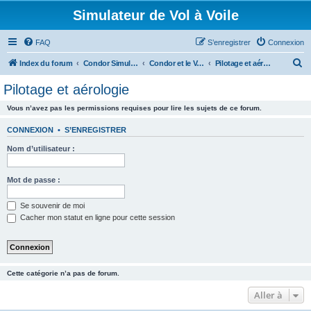
Simulateur de Vol à Voile
FAQ
S’enregistrer
Connexion
R
Index du forum
Condor Simulateur de Vol à Voile
Condor et le Vol Réel
Pilotage et aérologie
e
Pilotage et aérologie
c
Vous n’avez pas les permissions requises pour lire les sujets de ce forum.
h
e
CONNEXION
•
S’ENREGISTRER
r
Nom d’utilisateur :
c
h
Mot de passe :
e
Se souvenir de moi
r
Cacher mon statut en ligne pour cette session
Cette catégorie n’a pas de forum.
Aller à