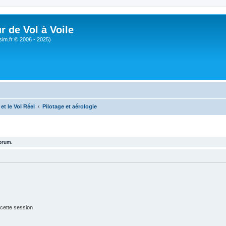
r de Vol à Voile
sim.fr © 2006 - 2025)
et le Vol Réel
Pilotage et aérologie
forum.
cette session