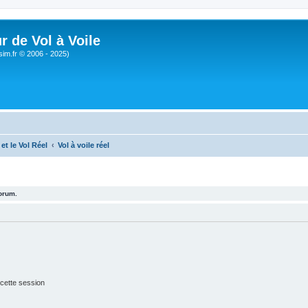
r de Vol à Voile
sim.fr © 2006 - 2025)
et le Vol Réel
Vol à voile réel
forum.
cette session