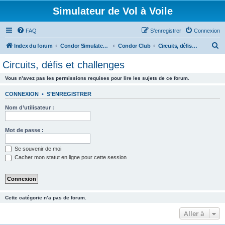
Simulateur de Vol à Voile
FAQ
S’enregistrer
Connexion
R
Index du forum
Condor Simulateur de Vol à Voile
Condor Club
Circuits, défis et challenges
e
Circuits, défis et challenges
c
Vous n’avez pas les permissions requises pour lire les sujets de ce forum.
h
e
CONNEXION
•
S’ENREGISTRER
r
Nom d’utilisateur :
c
h
Mot de passe :
e
Se souvenir de moi
r
Cacher mon statut en ligne pour cette session
Cette catégorie n’a pas de forum.
Aller à