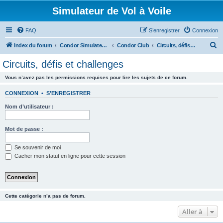
Simulateur de Vol à Voile
FAQ
S’enregistrer
Connexion
R
Index du forum
Condor Simulateur de Vol à Voile
Condor Club
Circuits, défis et challenges
e
Circuits, défis et challenges
c
Vous n’avez pas les permissions requises pour lire les sujets de ce forum.
h
e
CONNEXION
•
S’ENREGISTRER
r
Nom d’utilisateur :
c
h
Mot de passe :
e
Se souvenir de moi
r
Cacher mon statut en ligne pour cette session
Cette catégorie n’a pas de forum.
Aller à