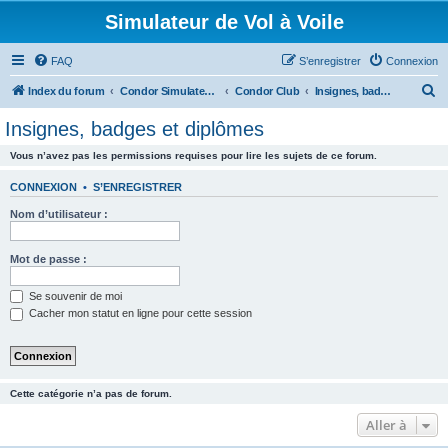
Simulateur de Vol à Voile
FAQ
S’enregistrer
Connexion
R
Index du forum
Condor Simulateur de Vol à Voile
Condor Club
Insignes, badges et diplômes
e
Insignes, badges et diplômes
c
Vous n’avez pas les permissions requises pour lire les sujets de ce forum.
h
e
CONNEXION
•
S’ENREGISTRER
r
Nom d’utilisateur :
c
h
Mot de passe :
e
Se souvenir de moi
r
Cacher mon statut en ligne pour cette session
Cette catégorie n’a pas de forum.
Aller à