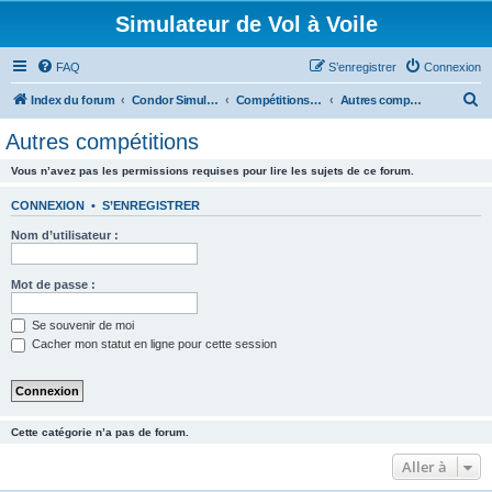
Simulateur de Vol à Voile
FAQ
S’enregistrer
Connexion
R
Index du forum
Condor Simulateur de Vol à Voile
Compétitions Condor
Autres compétitions
e
Autres compétitions
c
Vous n’avez pas les permissions requises pour lire les sujets de ce forum.
h
e
CONNEXION
•
S’ENREGISTRER
r
Nom d’utilisateur :
c
h
Mot de passe :
e
Se souvenir de moi
r
Cacher mon statut en ligne pour cette session
Cette catégorie n’a pas de forum.
Aller à