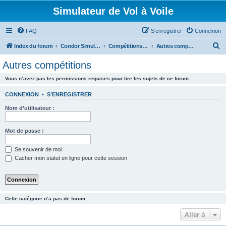
Simulateur de Vol à Voile
FAQ
S’enregistrer
Connexion
R
Index du forum
Condor Simulateur de Vol à Voile
Compétitions Condor
Autres compétitions
e
Autres compétitions
c
Vous n’avez pas les permissions requises pour lire les sujets de ce forum.
h
e
CONNEXION
•
S’ENREGISTRER
r
Nom d’utilisateur :
c
h
Mot de passe :
e
Se souvenir de moi
r
Cacher mon statut en ligne pour cette session
Cette catégorie n’a pas de forum.
Aller à