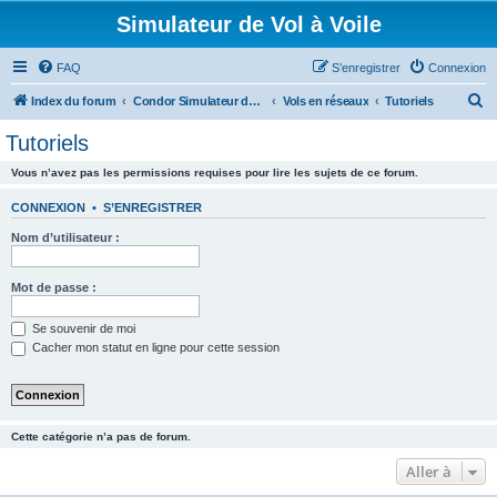
Simulateur de Vol à Voile
FAQ
S’enregistrer
Connexion
R
Index du forum
Condor Simulateur de Vol à Voile
Vols en réseaux
Tutoriels
e
Tutoriels
c
Vous n’avez pas les permissions requises pour lire les sujets de ce forum.
h
e
CONNEXION
•
S’ENREGISTRER
r
Nom d’utilisateur :
c
h
Mot de passe :
e
Se souvenir de moi
r
Cacher mon statut en ligne pour cette session
Cette catégorie n’a pas de forum.
Aller à