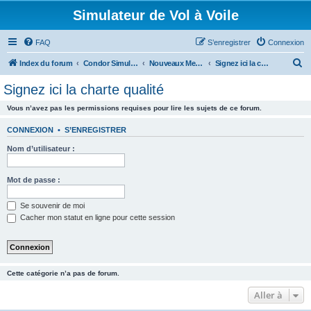
Simulateur de Vol à Voile
FAQ
S’enregistrer
Connexion
R
Index du forum
Condor Simulateur de Vol à Voile
Nouveaux Membres
Signez ici la charte qualité
e
Signez ici la charte qualité
c
Vous n’avez pas les permissions requises pour lire les sujets de ce forum.
h
e
CONNEXION
•
S’ENREGISTRER
r
Nom d’utilisateur :
c
h
Mot de passe :
e
Se souvenir de moi
r
Cacher mon statut en ligne pour cette session
Cette catégorie n’a pas de forum.
Aller à