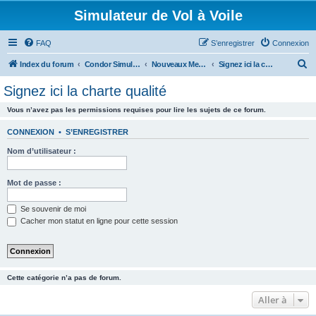
Simulateur de Vol à Voile
FAQ
S’enregistrer
Connexion
R
Index du forum
Condor Simulateur de Vol à Voile
Nouveaux Membres
Signez ici la charte qualité
e
Signez ici la charte qualité
c
Vous n’avez pas les permissions requises pour lire les sujets de ce forum.
h
e
CONNEXION
•
S’ENREGISTRER
r
Nom d’utilisateur :
c
h
Mot de passe :
e
Se souvenir de moi
r
Cacher mon statut en ligne pour cette session
Cette catégorie n’a pas de forum.
Aller à