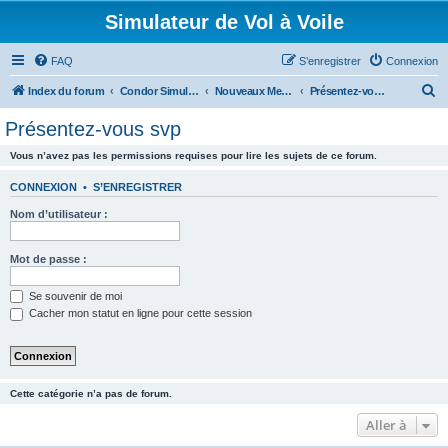
Simulateur de Vol à Voile
FAQ
S’enregistrer
Connexion
R
Index du forum
Condor Simulateur de Vol à Voile
Nouveaux Membres
Présentez-vous svp
e
Présentez-vous svp
c
Vous n’avez pas les permissions requises pour lire les sujets de ce forum.
h
e
CONNEXION
•
S’ENREGISTRER
r
Nom d’utilisateur :
c
h
Mot de passe :
e
Se souvenir de moi
r
Cacher mon statut en ligne pour cette session
Cette catégorie n’a pas de forum.
Aller à