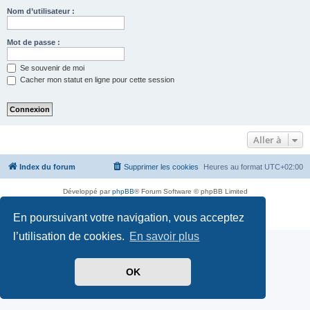
Nom d’utilisateur :
Mot de passe :
Se souvenir de moi
Cacher mon statut en ligne pour cette session
Aller à
Index du forum
Supprimer les cookies
Heures au format
UTC+02:00
Développé par
phpBB
® Forum Software © phpBB Limited
Traduit par
phpBB-fr.com
En poursuivant votre navigation, vous acceptez
Confidentialité
|
Conditions
l’utilisation de cookies.
En savoir plus
OK