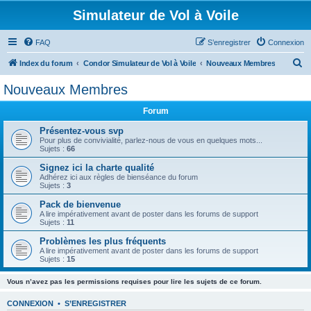
Simulateur de Vol à Voile
FAQ
S’enregistrer
Connexion
R
Index du forum
Condor Simulateur de Vol à Voile
Nouveaux Membres
e
Nouveaux Membres
c
Forum
h
e
Présentez-vous svp
Pour plus de convivialité, parlez-nous de vous en quelques mots...
r
Sujets :
66
c
Signez ici la charte qualité
Adhérez ici aux règles de bienséance du forum
h
Sujets :
3
e
Pack de bienvenue
r
A lire impérativement avant de poster dans les forums de support
Sujets :
11
Problèmes les plus fréquents
A lire impérativement avant de poster dans les forums de support
Sujets :
15
Vous n’avez pas les permissions requises pour lire les sujets de ce forum.
CONNEXION
•
S’ENREGISTRER