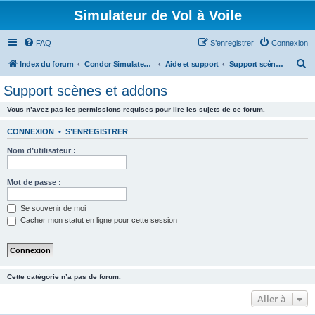
Simulateur de Vol à Voile
FAQ
S’enregistrer
Connexion
R
Index du forum
Condor Simulateur de Vol à Voile
Aide et support
Support scènes et addons
e
Support scènes et addons
c
Vous n’avez pas les permissions requises pour lire les sujets de ce forum.
h
e
CONNEXION
•
S’ENREGISTRER
r
Nom d’utilisateur :
c
h
Mot de passe :
e
Se souvenir de moi
r
Cacher mon statut en ligne pour cette session
Cette catégorie n’a pas de forum.
Aller à