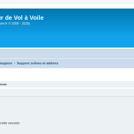
r de Vol à Voile
sim.fr © 2006 - 2025)
 support
Support scènes et addons
forum.
cette session