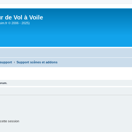
r de Vol à Voile
sim.fr © 2006 - 2025)
 support
Support scènes et addons
forum.
cette session