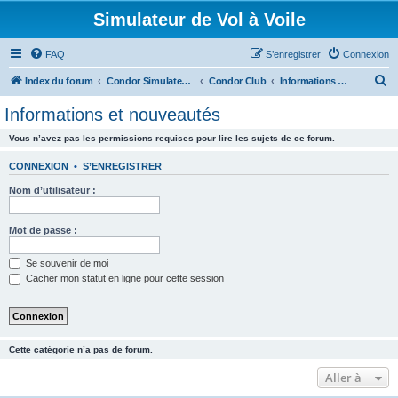
Simulateur de Vol à Voile
FAQ
S’enregistrer
Connexion
R
Index du forum
Condor Simulateur de Vol à Voile
Condor Club
Informations et nouveautés
e
Informations et nouveautés
c
Vous n’avez pas les permissions requises pour lire les sujets de ce forum.
h
e
CONNEXION
•
S’ENREGISTRER
r
Nom d’utilisateur :
c
h
Mot de passe :
e
Se souvenir de moi
r
Cacher mon statut en ligne pour cette session
Cette catégorie n’a pas de forum.
Aller à