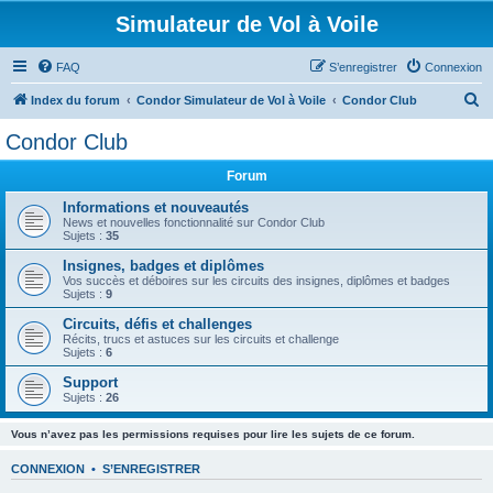
Simulateur de Vol à Voile
FAQ
S’enregistrer
Connexion
R
Index du forum
Condor Simulateur de Vol à Voile
Condor Club
e
Condor Club
c
Forum
h
e
Informations et nouveautés
News et nouvelles fonctionnalité sur Condor Club
r
Sujets :
35
c
Insignes, badges et diplômes
Vos succès et déboires sur les circuits des insignes, diplômes et badges
h
Sujets :
9
e
Circuits, défis et challenges
r
Récits, trucs et astuces sur les circuits et challenge
Sujets :
6
Support
Sujets :
26
Vous n’avez pas les permissions requises pour lire les sujets de ce forum.
CONNEXION
•
S’ENREGISTRER