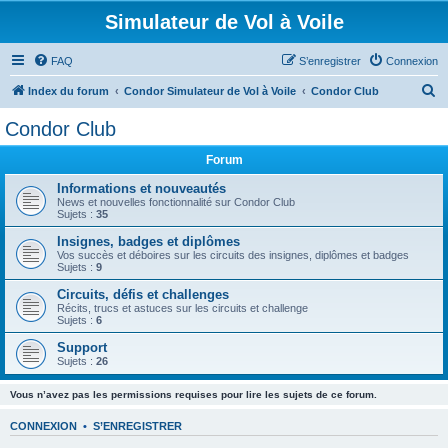
Simulateur de Vol à Voile
FAQ
S’enregistrer
Connexion
R
Index du forum
Condor Simulateur de Vol à Voile
Condor Club
e
Condor Club
c
Forum
h
e
Informations et nouveautés
News et nouvelles fonctionnalité sur Condor Club
r
Sujets :
35
c
Insignes, badges et diplômes
Vos succès et déboires sur les circuits des insignes, diplômes et badges
h
Sujets :
9
e
Circuits, défis et challenges
r
Récits, trucs et astuces sur les circuits et challenge
Sujets :
6
Support
Sujets :
26
Vous n’avez pas les permissions requises pour lire les sujets de ce forum.
CONNEXION
•
S’ENREGISTRER