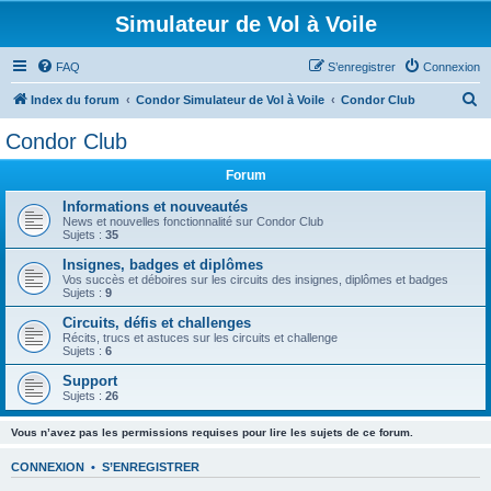
Simulateur de Vol à Voile
FAQ
S’enregistrer
Connexion
R
Index du forum
Condor Simulateur de Vol à Voile
Condor Club
e
Condor Club
c
Forum
h
e
Informations et nouveautés
News et nouvelles fonctionnalité sur Condor Club
r
Sujets :
35
c
Insignes, badges et diplômes
Vos succès et déboires sur les circuits des insignes, diplômes et badges
h
Sujets :
9
e
Circuits, défis et challenges
r
Récits, trucs et astuces sur les circuits et challenge
Sujets :
6
Support
Sujets :
26
Vous n’avez pas les permissions requises pour lire les sujets de ce forum.
CONNEXION
•
S’ENREGISTRER