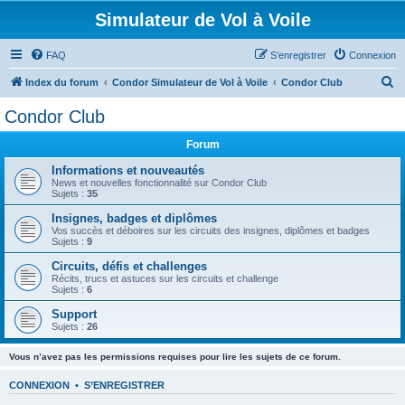
Simulateur de Vol à Voile
FAQ
S’enregistrer
Connexion
R
Index du forum
Condor Simulateur de Vol à Voile
Condor Club
e
Condor Club
c
Forum
h
e
Informations et nouveautés
News et nouvelles fonctionnalité sur Condor Club
r
Sujets :
35
c
Insignes, badges et diplômes
Vos succès et déboires sur les circuits des insignes, diplômes et badges
h
Sujets :
9
e
Circuits, défis et challenges
r
Récits, trucs et astuces sur les circuits et challenge
Sujets :
6
Support
Sujets :
26
Vous n’avez pas les permissions requises pour lire les sujets de ce forum.
CONNEXION
•
S’ENREGISTRER