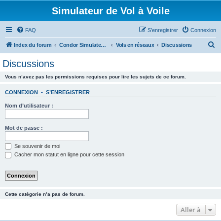
Simulateur de Vol à Voile
FAQ
S’enregistrer
Connexion
R
Index du forum
Condor Simulateur de Vol à Voile
Vols en réseaux
Discussions
e
Discussions
c
Vous n’avez pas les permissions requises pour lire les sujets de ce forum.
h
e
CONNEXION
•
S’ENREGISTRER
r
Nom d’utilisateur :
c
h
Mot de passe :
e
Se souvenir de moi
r
Cacher mon statut en ligne pour cette session
Cette catégorie n’a pas de forum.
Aller à