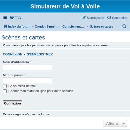
Simulateur de Vol à Voile
FAQ
S’enregistrer
Connexion
R
Index du forum
Condor Simulateur de Vol à Voile
Compléments Addons
Scènes et cartes
e
Scènes et cartes
c
Vous n’avez pas les permissions requises pour lire les sujets de ce forum.
h
e
CONNEXION
•
S’ENREGISTRER
r
Nom d’utilisateur :
c
h
Mot de passe :
e
Se souvenir de moi
r
Cacher mon statut en ligne pour cette session
Cette catégorie n’a pas de forum.
Aller à