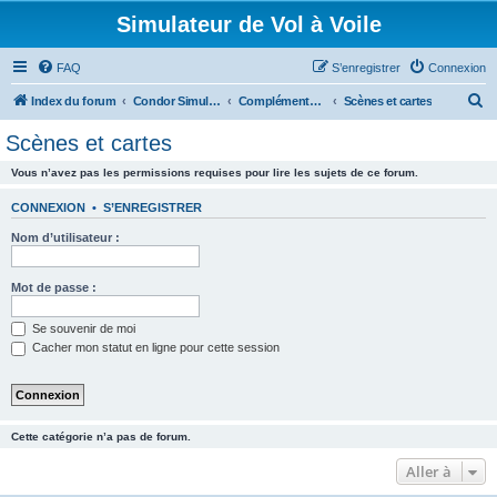
Simulateur de Vol à Voile
FAQ
S’enregistrer
Connexion
R
Index du forum
Condor Simulateur de Vol à Voile
Compléments Addons
Scènes et cartes
e
Scènes et cartes
c
Vous n’avez pas les permissions requises pour lire les sujets de ce forum.
h
e
CONNEXION
•
S’ENREGISTRER
r
Nom d’utilisateur :
c
h
Mot de passe :
e
Se souvenir de moi
r
Cacher mon statut en ligne pour cette session
Cette catégorie n’a pas de forum.
Aller à