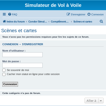
Simulateur de Vol à Voile
FAQ
S’enregistrer
Connexion
R
Index du forum
Condor Simulateur de Vol à Voile
Compléments Addons
Scènes et cartes
e
Scènes et cartes
c
Vous n’avez pas les permissions requises pour lire les sujets de ce forum.
h
e
CONNEXION
•
S’ENREGISTRER
r
Nom d’utilisateur :
c
h
Mot de passe :
e
Se souvenir de moi
r
Cacher mon statut en ligne pour cette session
Cette catégorie n’a pas de forum.
Aller à