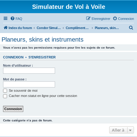
Simulateur de Vol à Voile
FAQ
S’enregistrer
Connexion
R
Index du forum
Condor Simulateur de Vol à Voile
Compléments Addons
Planeurs, skins et instruments
e
Planeurs, skins et instruments
c
Vous n’avez pas les permissions requises pour lire les sujets de ce forum.
h
e
CONNEXION
•
S’ENREGISTRER
r
Nom d’utilisateur :
c
h
Mot de passe :
e
Se souvenir de moi
r
Cacher mon statut en ligne pour cette session
Cette catégorie n’a pas de forum.
Aller à