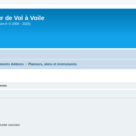
r de Vol à Voile
sim.fr © 2006 - 2025)
ments Addons
Planeurs, skins et instruments
forum.
cette session