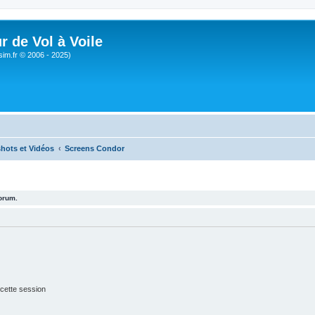
r de Vol à Voile
sim.fr © 2006 - 2025)
hots et Vidéos
Screens Condor
forum.
cette session