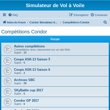
Simulateur de Vol à Voile
FAQ
S’enregistrer
Connexion
R
Index du forum
Condor Simulateur de Vol à Voile
Compétitions Condor
e
Compétitions Condor
c
Forum
h
e
Autres compétitions
Compétitions avec classement sur un site Web
r
Sujets :
15
c
Coupe ASK-13 Saison 5
Sujets :
5
h
Coupe ASK-13 Saison 6
e
Sujets :
2
r
Archives SBC
Sujets :
99
SKyBattle cup 2017
Sujets :
6
Condor GP 2017
Sujets :
6