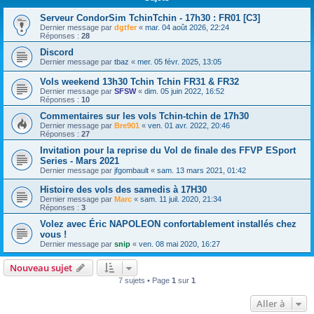
Serveur CondorSim TchinTchin - 17h30 : FR01 [C3]
Dernier message par
dgtfer
«
mar. 04 août 2026, 22:24
Réponses :
28
Discord
Dernier message par
tbaz
«
mer. 05 févr. 2025, 13:05
Vols weekend 13h30 Tchin Tchin FR31 & FR32
Dernier message par
SFSW
«
dim. 05 juin 2022, 16:52
Réponses :
10
Commentaires sur les vols Tchin-tchin de 17h30
Dernier message par
Bre901
«
ven. 01 avr. 2022, 20:46
Réponses :
27
Invitation pour la reprise du Vol de finale des FFVP ESport
Series - Mars 2021
Dernier message par
jfgombault
«
sam. 13 mars 2021, 01:42
Histoire des vols des samedis à 17H30
Dernier message par
Marc
«
sam. 11 juil. 2020, 21:34
Réponses :
3
Volez avec Éric NAPOLEON confortablement installés chez
vous !
Dernier message par
snip
«
ven. 08 mai 2020, 16:27
Nouveau sujet
7 sujets • Page
1
sur
1
Aller à