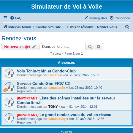
Simulateur de Vol à Voile
FAQ
S’enregistrer
Connexion
R
Index du forum
Condor Simulateur de Vol à Voile
Vols en réseaux
Rendez-vous
e
Rendez-vous
c
Rechercher
Recherche avanc
Nouveau sujet
h
7 sujets • Page
1
sur
1
e
Annonces
r
c
Vols Tchin-tchin et Condor-Club
Dernier message par
Bre901
«
ven. 23 sept. 2022, 15:33
h
Serveur CondorSim FR07 C2
e
Dernier message par
canastel9g
«
lun. 25 mai 2020, 10:40
r
Réponses :
2
Liste des scènes installées sur le serveur
[IMPORTANT]
CondorSim.fr
Dernier message par
TONY
«
sam. 01 nov. 2014, 12:01
Le grand rendez-vous du vol en réseau
[IMPORTANT]
Dernier message par
canastel9g
«
dim. 19 août 2018, 12:36
Réponses :
3
Sujets