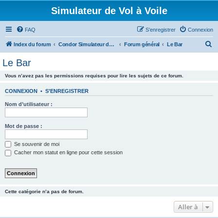
Simulateur de Vol à Voile
FAQ
S’enregistrer
Connexion
R
Index du forum
Condor Simulateur de Vol à Voile
Forum général
Le Bar
e
Le Bar
c
Vous n’avez pas les permissions requises pour lire les sujets de ce forum.
h
e
CONNEXION
•
S’ENREGISTRER
r
Nom d’utilisateur :
c
h
Mot de passe :
e
Se souvenir de moi
r
Cacher mon statut en ligne pour cette session
Cette catégorie n’a pas de forum.
Aller à