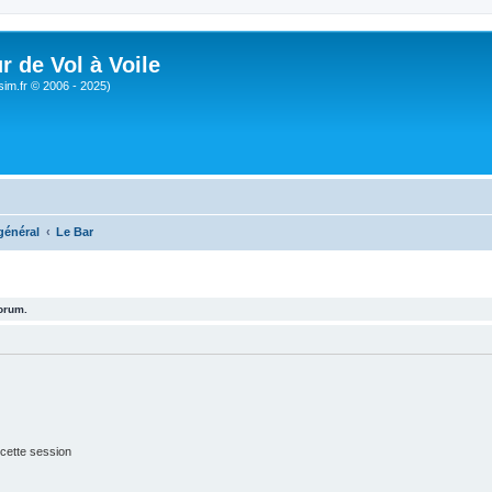
r de Vol à Voile
sim.fr © 2006 - 2025)
général
Le Bar
forum.
cette session