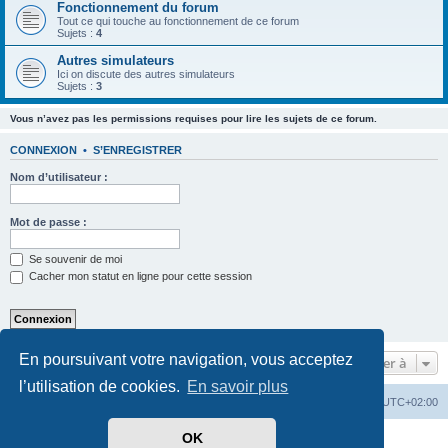
Fonctionnement du forum
Tout ce qui touche au fonctionnement de ce forum
Sujets :
4
Autres simulateurs
Ici on discute des autres simulateurs
Sujets :
3
Vous n’avez pas les permissions requises pour lire les sujets de ce forum.
CONNEXION
•
S’ENREGISTRER
Nom d’utilisateur :
Mot de passe :
Se souvenir de moi
Cacher mon statut en ligne pour cette session
En poursuivant votre navigation, vous acceptez
Aller à
l’utilisation de cookies.
En savoir plus
Index du forum
Supprimer les cookies
Heures au format
UTC+02:00
OK
Développé par
phpBB
® Forum Software © phpBB Limited