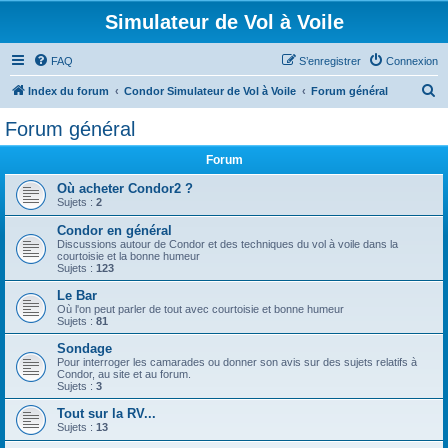
Simulateur de Vol à Voile
FAQ
S’enregistrer
Connexion
R
Index du forum
Condor Simulateur de Vol à Voile
Forum général
e
Forum général
c
Forum
h
e
Où acheter Condor2 ?
Sujets :
2
r
Condor en général
c
Discussions autour de Condor et des techniques du vol à voile dans la
courtoisie et la bonne humeur
h
Sujets :
123
e
Le Bar
r
Où l'on peut parler de tout avec courtoisie et bonne humeur
Sujets :
81
Sondage
Pour interroger les camarades ou donner son avis sur des sujets relatifs à
Condor, au site et au forum.
Sujets :
3
Tout sur la RV...
Sujets :
13