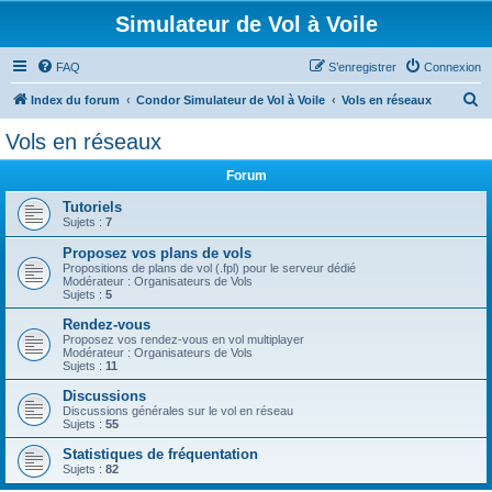
Simulateur de Vol à Voile
FAQ
S’enregistrer
Connexion
R
Index du forum
Condor Simulateur de Vol à Voile
Vols en réseaux
e
Vols en réseaux
c
Forum
h
e
Tutoriels
Sujets :
7
r
Proposez vos plans de vols
c
Propositions de plans de vol (.fpl) pour le serveur dédié
Modérateur : Organisateurs de Vols
h
Sujets :
5
e
Rendez-vous
r
Proposez vos rendez-vous en vol multiplayer
Modérateur : Organisateurs de Vols
Sujets :
11
Discussions
Discussions générales sur le vol en réseau
Sujets :
55
Statistiques de fréquentation
Sujets :
82