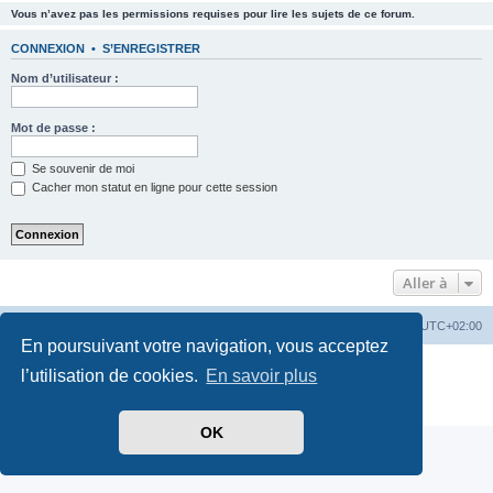
Vous n’avez pas les permissions requises pour lire les sujets de ce forum.
CONNEXION
•
S’ENREGISTRER
Nom d’utilisateur :
Mot de passe :
Se souvenir de moi
Cacher mon statut en ligne pour cette session
Aller à
Index du forum
Supprimer les cookies
Heures au format
UTC+02:00
En poursuivant votre navigation, vous acceptez
Développé par
phpBB
® Forum Software © phpBB Limited
l’utilisation de cookies.
En savoir plus
Traduit par
phpBB-fr.com
Confidentialité
|
Conditions
OK