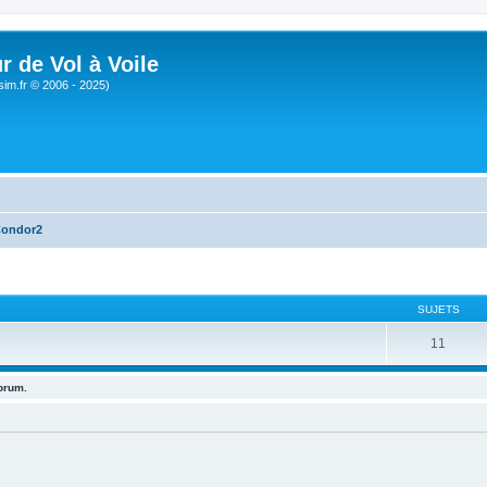
r de Vol à Voile
sim.fr © 2006 - 2025)
Condor2
SUJETS
11
forum.