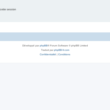
cette session
Développé par
phpBB
® Forum Software © phpBB Limited
Traduit par
phpBB-fr.com
Confidentialité
|
Conditions