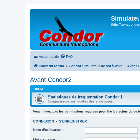
Simulateu
(http://www.condor
Accès rapide
FAQ
Index du forum
Condor Simulateur de Vol à Voile
Avant 
Avant Condor2
FORUM
Statistiques de fréquentation Condor 1
Comparaisons mensuelles des statistiques...
Vous n’avez pas les permissions requises pour lire les sujets de ce 
CONNEXION
•
S’ENREGISTRER
Nom d’utilisateur :
Mot de passe :