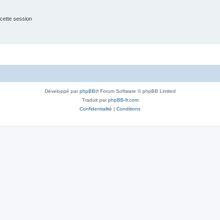
cette session
Développé par
phpBB
® Forum Software © phpBB Limited
Traduit par
phpBB-fr.com
Confidentialité
|
Conditions