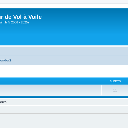
r de Vol à Voile
sim.fr © 2006 - 2025)
Condor2
SUJETS
11
forum.