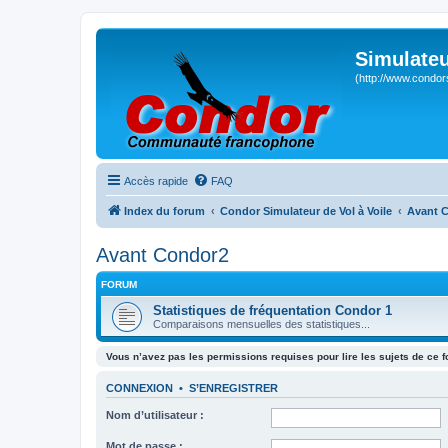
Simulateu
(http://www.condor
Accès rapide
FAQ
Index du forum
Condor Simulateur de Vol à Voile
Avant 
Avant Condor2
FORUM
Statistiques de fréquentation Condor 1
Comparaisons mensuelles des statistiques...
Vous n’avez pas les permissions requises pour lire les sujets de ce 
CONNEXION
•
S’ENREGISTRER
Nom d’utilisateur :
Mot de passe :