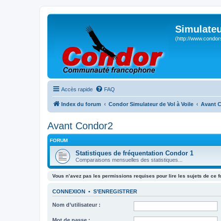
Simulateu
(http://www.condor
Accès rapide
FAQ
Index du forum
Condor Simulateur de Vol à Voile
Avant 
Avant Condor2
FORUM
Statistiques de fréquentation Condor 1
Comparaisons mensuelles des statistiques...
Vous n’avez pas les permissions requises pour lire les sujets de ce 
CONNEXION
•
S’ENREGISTRER
Nom d’utilisateur :
Mot de passe :