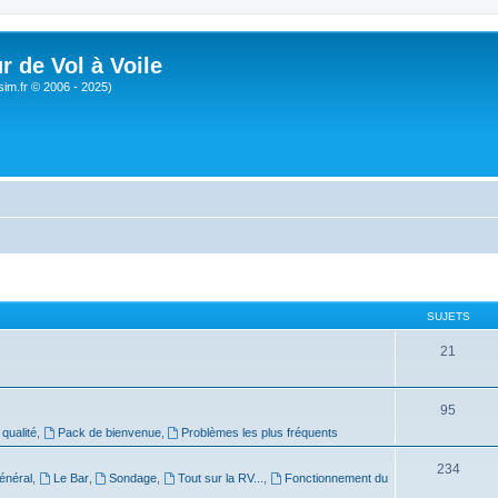
r de Vol à Voile
sim.fr © 2006 - 2025)
SUJETS
21
95
 qualité
,
Pack de bienvenue
,
Problèmes les plus fréquents
234
énéral
,
Le Bar
,
Sondage
,
Tout sur la RV...
,
Fonctionnement du