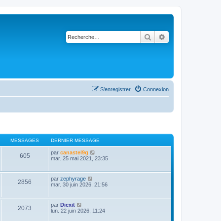
Rechercher
Recherche avancé
S’enregistrer
Connexion
MESSAGES
DERNIER MESSAGE
V
par
canastel9g
605
o
mar. 25 mai 2021, 23:35
i
r
l
V
par
zephyrage
2856
e
o
mar. 30 juin 2026, 21:56
d
i
e
r
r
l
V
par
Dicxit
n
2073
e
o
lun. 22 juin 2026, 11:24
i
d
i
e
e