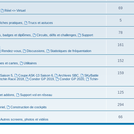
69
,
Réel <> Virtuel
5
 fiches pratiques
,
Trucs et astuces
78
s, badges et diplômes
,
Circuits, défis et challenges
,
Support
161
]
Rendez-vous
,
Discussions
,
Statistiques de fréquentation
152
es et cartes
,
Utilitaires
159
Saison 5
,
Coupe ASK-13 Saison 6
,
Archives SBC
,
SKyBattle
-tchin Race 2018
,
Condor GP 2019
,
Condor GP 2020
,
Tchin-
125
et addons
,
Support vol en réseau
294
riel
,
Construction de cockpits
66
Autres screens, photos et vidéos