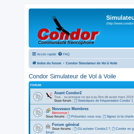
Simulateu
(http://www.condor
Accès rapide
FAQ
Index du forum
Condor Simulateur de Vol à Voile
Condor Simulateur de Vol à Voile
FORUM
Avant Condor2
Tout... ou presque ce qui a pu être dit avant mars 2018
Sous-forum :
Statistiques de fréquentation Condor 1
Nouveaux Membres
Bienvenue !
Sous-forums :
Présentez-vous svp
,
Signez ici la charte
Forum général
Sous-forums :
Où acheter Condor2 ?
,
Condor en g
forum