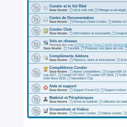
Condor et le Vol Réel
Sous-forums :
Vol à voile réel
,
Pilotage et aérologie
Centre de Documentation
Sous-forums :
Pourquoi choisir Condor
,
Articles et
Condor Club
Sous-forums :
Informations et nouveautés
,
Insigne
Vols en réseaux
Planning des vols
[17H30 Tchin Tchin]
[13H30 WeekEnd
Sous-forums :
Tutoriels
,
Proposez vos plans de vols
,
Compléments Addons
Sous-forums :
Planeurs, skins et instruments
,
Scèn
Compétitions Condor
Sous-forums :
Autres compétitions
,
Coupe ASK-13 
cup 2017
,
Condor GP 2017
,
Condor GP 2018
,
Tchin
tchin Race 2020
,
Samedan's Cup
Aide et support
Sous-forums :
Support Forum C2
,
Support scènes 
Matériel et Périphériques
Sous-forums :
Achat de matériel
,
Utilisation du maté
Screenshots et Vidéos
Sous-forums :
Screens Condor
,
Vidéos Condor
,